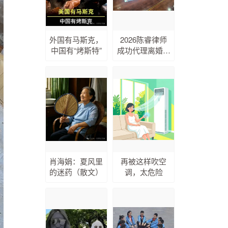
外国有马斯克，
2026陈睿律师
中国有“烤斯特”
成功代理离婚案
件
肖海娟：夏风里
再被这样吹空
的迷药（散文）
调，太危险