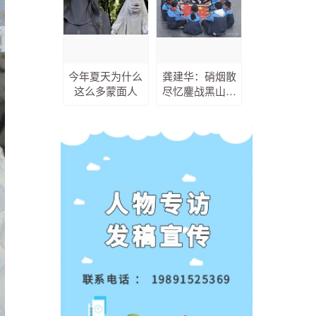
今年夏天为什么
龚建华：硝烟散
这么多蒙面人
尽忆鏖战黑山---
---陈谢兵团解放
旬阳黑山战役纪
实